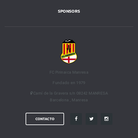
SPONSORS
FC Pirinaica Manresa
Fundado en 1979
Camí de la Gravera s/n 08242 MANRESA
Barcelona , Manresa
CONTACTO