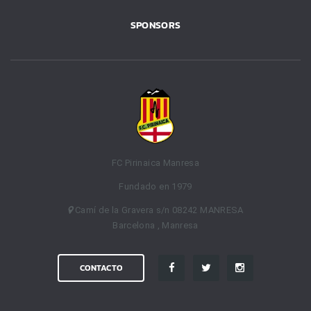
SPONSORS
FC Pirinaica Manresa
Fundado en 1979
Camí de la Gravera s/n 08242 MANRESA
Barcelona , Manresa
CONTACTO