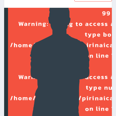
99
Warning
: Trying to access a
type boo
/home/grupowebcp/pirinaica
on line
1
Warning
: Trying to access a
type nul
/home/grupowebcp/pirinaica
on line
1