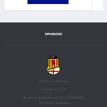
SPONSORS
FC Pirinaica Manresa
Fundado en 1979
Camí de la Gravera s/n 08242 MANRESA
Barcelona , Manresa