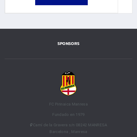
SPONSORS
FC Pirinaica Manresa
Fundado en 1979
Camí de la Gravera s/n 08242 MANRESA
Barcelona , Manresa