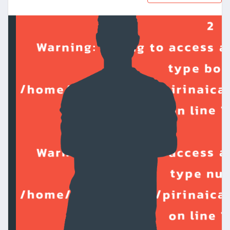
2
Warning
: Trying to access a
type boo
/home/grupowebcp/pirinaica
on line
1
Warning
: Trying to access a
type nul
/home/grupowebcp/pirinaica
on line
1